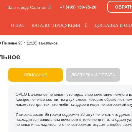
ОБРАТ
+7 (495) 150-75-26
Ваш город:
Саратов
О НАС
КАТАЛОГ ПРОДУКЦИИ
ДОСТАВКА И ОП
Печенье 95 г. (1х28) ванильное
ильное
ОПИСАНИЕ
ДОСТАВКА И ОПЛАТА
ОРЕО Ванильное печенье - это идеальное сочетание нежного в
Каждое печенье состоит из двух слоев, которые обрамляют не
лакомство для тех, кто любит сладкое и ищет неповторимый вк
Упаковка весом 95 грамм содержит 28 штук печенья, что делае
насладиться ванильным печеньем в течение дня. Благодаря удо
печенье и насладиться его неповторимым вкусом в любое врем