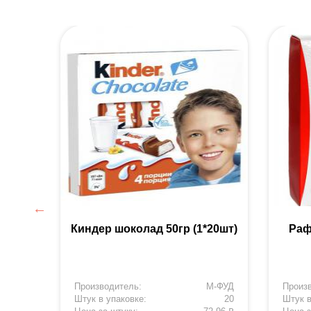
87 г.
Киндер шоколад 50гр (1*20шт)
Раф
М-ФУД
Производитель:
М-ФУД
Произ
19
Штук в упаковке:
20
Штук в