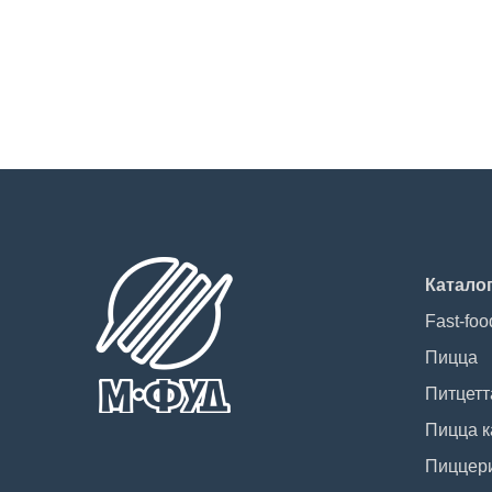
Катало
Fast-foo
Пицца
Питцетт
Пицца к
Пиццер