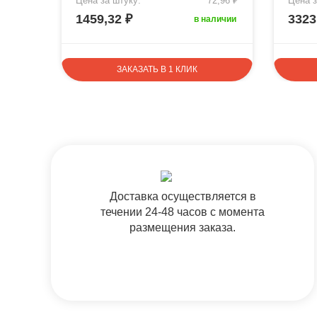
4,13 ₽
Цена за штуку:
72,96 ₽
Цена з
1459,32 ₽
3323
аличии
в наличии
ЗАКАЗАТЬ В 1 КЛИК
Доставка осуществляется в
течении 24-48 часов с момента
размещения заказа.