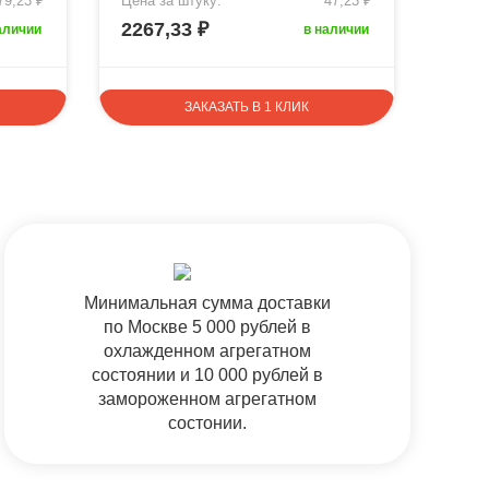
79,23 ₽
Цена за штуку:
47,23 ₽
Цена 
2267,33 ₽
2111
аличии
в наличии
ЗАКАЗАТЬ В 1 КЛИК
Минимальная сумма доставки
по Москве 5 000 рублей в
охлажденном агрегатном
состоянии и 10 000 рублей в
замороженном агрегатном
состонии.