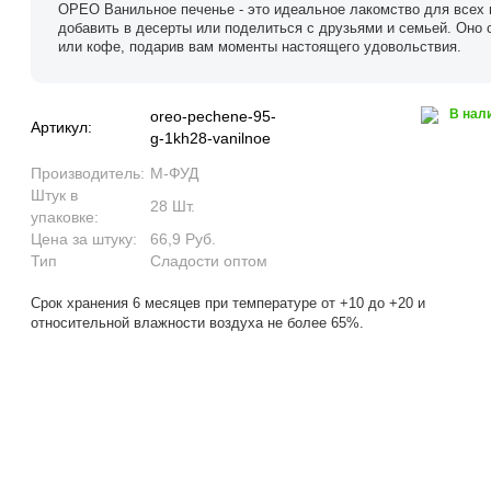
ОРЕО Ванильное печенье - это идеальное лакомство для всех 
добавить в десерты или поделиться с друзьями и семьей. Оно 
или кофе, подарив вам моменты настоящего удовольствия.
В нал
oreo-pechene-95-
Артикул:
g-1kh28-vanilnoe
Производитель:
М-ФУД
Штук в
28 Шт.
упаковке:
Цена за штуку:
66,9 Руб.
Тип
Сладости оптом
Срок хранения 6 месяцев при температуре от +10 до +20 и
относительной влажности воздуха не более 65%.