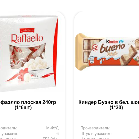
фаэлло плоская 240гр
Киндер Буэно в бел. шок
(1*6шт)
(1*30)
водитель:
М-ФУД
Производитель:
 упаковке:
6
Штук в упаковке: