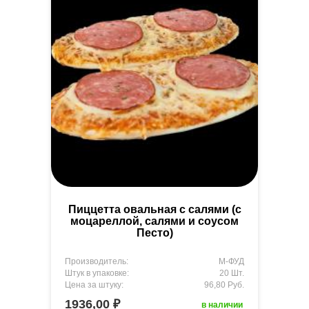
Пиццетта овальная с салями (с
моцареллой, салями и соусом
Песто)
Производитель:
М-ФУД
Штук в упаковке:
20 Шт.
Цена за штуку:
96,80 Руб.
1936,00 ₽
в наличии