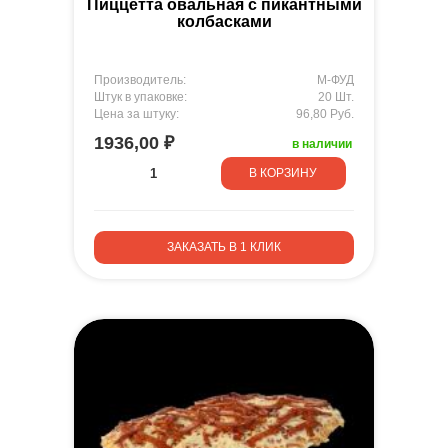
Пиццетта овальная с пикантными
колбасками
Производитель:
М-ФУД
Штук в упаковке:
20 Шт.
Цена за штуку:
96,80 Руб.
1936,00 ₽
в наличии
В КОРЗИНУ
ЗАКАЗАТЬ В 1 КЛИК