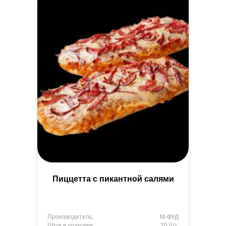
Пиццетта с пикантной салями
Производитель:
М-ФУД
Штук в упаковке:
20 Шт.