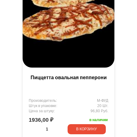
Пиццетта овальная пепперони
Производитель:
М-ФУД
Штук в упаковке:
20 Шт.
Цена за штуку:
96,80 Руб.
1936,00 ₽
в наличии
В КОРЗИНУ